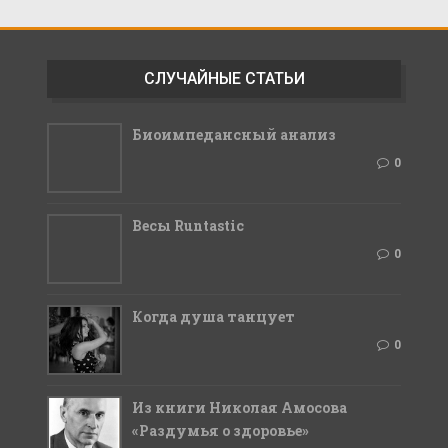
СЛУЧАЙНЫЕ СТАТЬИ
Биоимпедансный анализ
0
Весы Runtastic
0
Когда душа танцует
0
Из книги Николая Амосова
«Раздумья о здоровье»