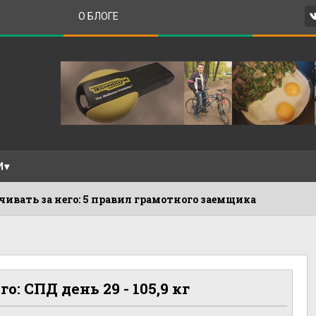
О БЛОГЕ
И
а него: 5 правил грамотного заемщика
26.05.201
: СПД день 29 - 105,9 кг