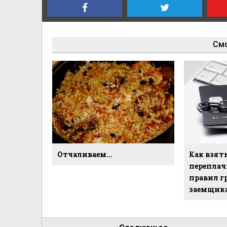
Смо
Отчаливаем...
Как взять
переплачи
правил г
заемщик