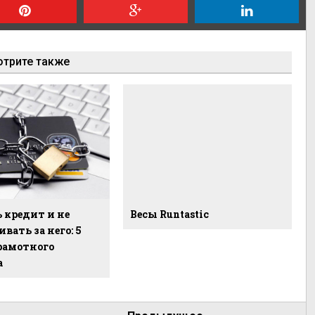
трите также
 кредит и не
Весы Runtastic
вать за него: 5
рамотного
а