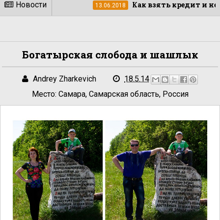
ии
Новости
Как взять кредит и не переплачи
13.06.2018
Богатырская слобода и шашлык
Andrey Zharkevich
18.5.14
Место:
Самара, Самарская область, Россия