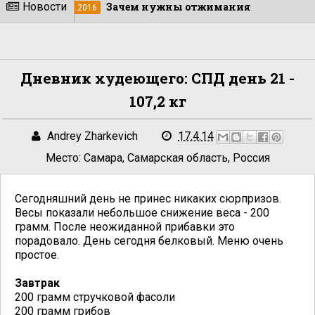
Новости
Зачем нужны отжимания
Важ
.2016
31.10.2019
Дневник худеющего: СПД день 21 -
107,2 кг
Andrey Zharkevich
17.4.14
Место:
Самара, Самарская область, Россия
Сегодняшний день не принес никаких сюрпризов.
Весы показали небольшое снижение веса - 200
грамм. После неожиданной прибавки это
порадовало. День сегодня белковый. Меню очень
простое.
Завтрак
200 грамм стручковой фасоли
200 грамм грибов